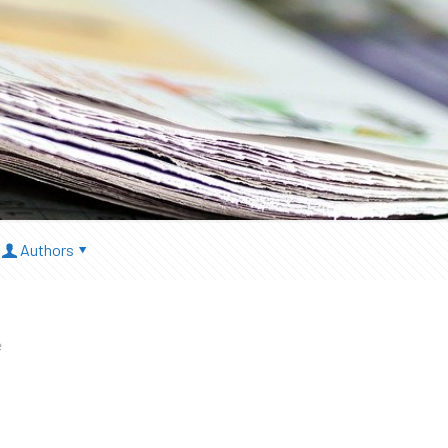
Authors
e
á