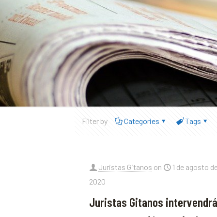
Filter by
Categories
Tags
Juristas Gitanos
on
1 de agosto d
2020
Juristas Gitanos intervendr