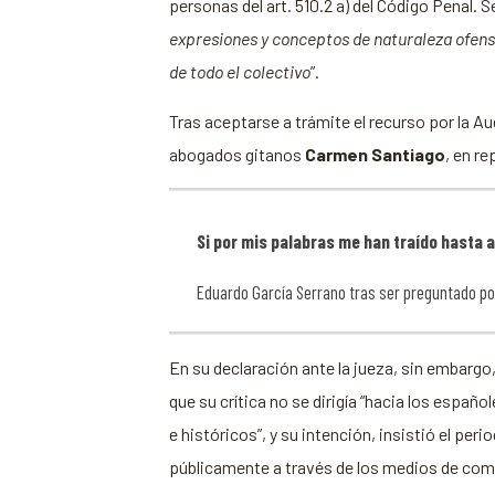
personas del art. 510.2 a) del Código Penal. Se
expresiones y conceptos de naturaleza ofensi
de todo el colectivo
”.
Tras aceptarse a trámite el recurso por la A
abogados gitanos
Carmen Santiago
, en r
Si por mis palabras me han traído hasta a
Eduardo García Serrano tras ser preguntado po
En su declaración ante la jueza, sin embargo
que su crítica no se dirigía “hacia los españ
e históricos”, y su intención, insistió el pe
públicamente a través de los medios de comuni