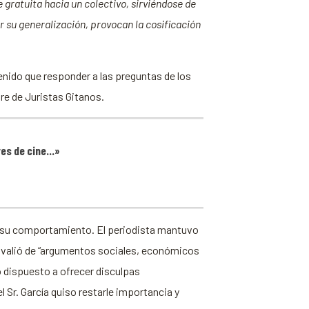
 gratuita hacia un colectivo, sirviéndose de
 su generalización, provocan la cosificación
enido que responder a las preguntas de los
re de Juristas Gitanos.
ores de cine…»
car su comportamiento. El periodista mantuvo
 se valió de “argumentos sociales, económicos
ró dispuesto a ofrecer disculpas
 Sr. García quiso restarle importancia y