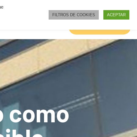
ue
FILTROS DE COOKIES
ACEPTAR
OS DE ODIO
NOTICIAS
Únete al proyecto
do como