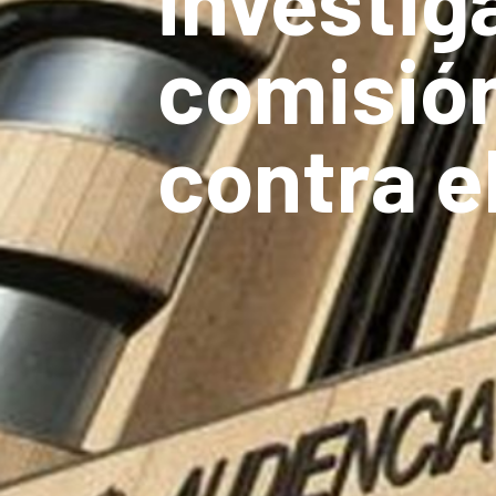
investig
comisión
contra e