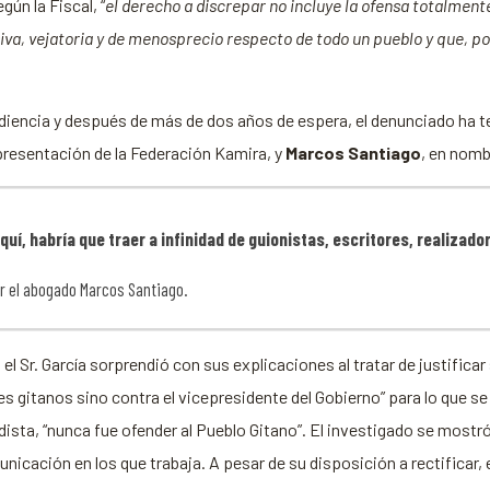
gún la Fiscal, “
el derecho a discrepar no incluye la ofensa totalmente
va, vejatoria y de menosprecio respecto de todo un pueblo y que, por
udiencia y después de más de dos años de espera, el denunciado ha t
epresentación de la Federación Kamira, y
Marcos Santiago
, en nomb
quí, habría que traer a infinidad de guionistas, escritores, realizad
r el abogado Marcos Santiago.
, el Sr. García sorprendió con sus explicaciones al tratar de justifi
oles gitanos sino contra el vicepresidente del Gobierno” para lo que
riodista, “nunca fue ofender al Pueblo Gitano”. El investigado se most
cación en los que trabaja. A pesar de su disposición a rectificar, el