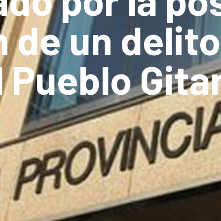
ado por la po
 de un delito
l Pueblo Gita