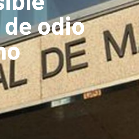
sible
 de odio
no