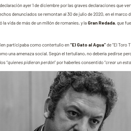
declaración ayer 1 de diciembre por las graves declaraciones que vert
echos denunciados se remontan al 30 de julio de 2020, en el marco 
ó la vida de más de un millón de romaníes, y la
Gran Redada
, que fu
uien participaba como contertulio en
“El Gato al Agua”
de “El Toro T
como una amenaza social. Según el tertuliano, no debería pedirse per
los “
quienes pidieran perdón
” por haberles consentido “
crear un est