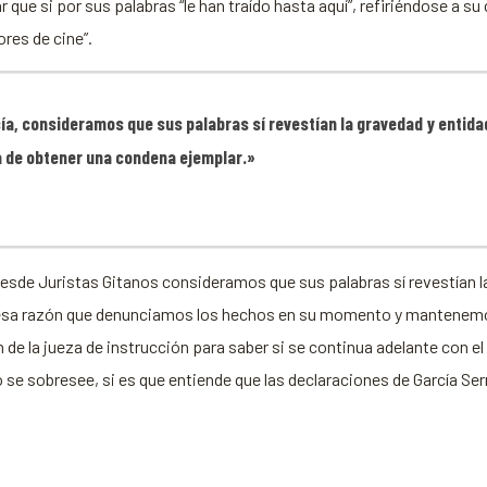
que si por sus palabras “le han traído hasta aquí”, refiriéndose a su 
ores de cine”.
rcía, consideramos que sus palabras sí revestían la gravedad y entida
a de obtener una condena ejemplar.»
, desde Juristas Gitanos consideramos que sus palabras sí revestían l
por esa razón que denunciamos los hechos en su momento y mantenem
 de la jueza de instrucción para saber si se continua adelante con e
rio se sobresee, si es que entiende que las declaraciones de García Se
nger
tsApp
ompartir