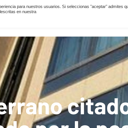
periencia para nuestros usuarios. Si seleccionas "aceptar" admites q
escritas en nuestra
¿QUIÉNES SOMOS?
¿QUÉ HACEMOS?
DELIT
errano cita