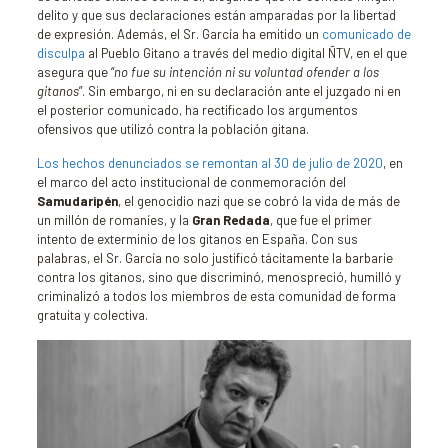
delito y que sus declaraciones están amparadas por la libertad
de expresión. Además, el Sr. García ha emitido un
comunicado de
disculpa
al Pueblo Gitano a través del medio digital ÑTV, en el que
asegura que “
no fue su intención ni su voluntad ofender a los
gitanos
”. Sin embargo, ni en su declaración ante el juzgado ni en
el posterior comunicado, ha rectificado los argumentos
ofensivos que utilizó contra la población gitana.
Los hechos denunciados se remontan al 30 de julio de 2020
, en
el marco del acto institucional de conmemoración del
Samudaripén
, el genocidio nazi que se cobró la vida de más de
un millón de romaníes, y la
Gran Redada
, que fue el primer
intento de exterminio de los gitanos en España. Con sus
palabras, el Sr. García no solo justificó tácitamente la barbarie
contra los gitanos, sino que discriminó, menospreció, humilló y
criminalizó a todos los miembros de esta comunidad de forma
gratuita y colectiva.