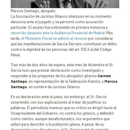
Marcos Santiago, abogado.
La Asociación de Juristas Gitanos interpuso en su momento
denuncia ante el juzgado y se personó como acusación
particular. El asunto fue sobreseído en primera instancia y
recurrido después ante la Audiencia Provincial de Madrid
. Más
tarde,
el Ministerio Fiscal se adhirió al recurso
por considerar
que las manifestaciones de García Serrano constituían un delito
contra la dignidad de las personas del art. 510.2 a) del Código
Penal.
Tras más de dos años de espera, este mes de diciembre el Sr.
García tuvo que prestar declaración como investigado y
responder a las preguntas de los abogados gitanos
Carmen
Santiago
, en representación de la Federación Kamira, y
Marcos
Santiago
, en nombre de Juristas Gitanos.
En su declaración ante la jueza, sin embargo, el Sr. García
sorprendió con sus explicaciones al tratar de justificar su
palabras. El periodista mantuvo que su crítica se dirigió hacia el
Vicepresidente del Gobierno, no contra los gitanos, y defendió
como ciertos, aunque desafortunados, los argumentos que
utilizó para describir a la población gitana. A pesar de su
disposición para disculparse, el Sr. García trató de restarle