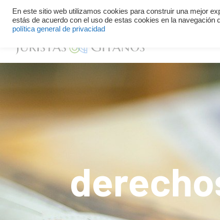
Defend your identity and your rights
+34 614 34 59 13
En este sitio web utilizamos cookies para construir una mejor ex
estás de acuerdo con el uso de estas cookies en la navegación d
política general de privacidad
derecho