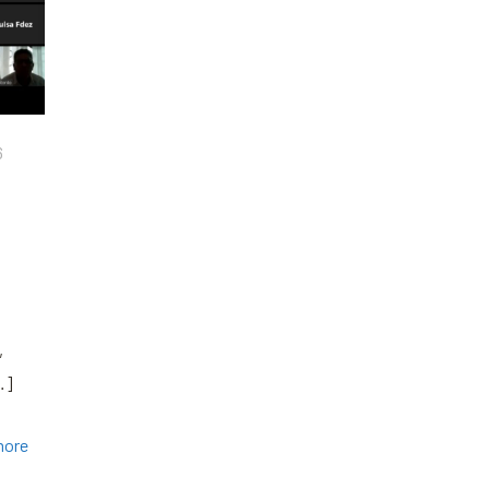
6
,
…]
more