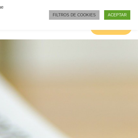
ue
FILTROS DE COOKIES
ACEPTAR
 DO?
HATE CRIMES
NEWS
Join us