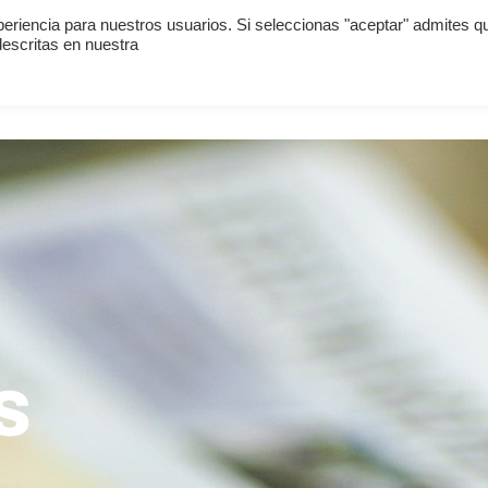
periencia para nuestros usuarios. Si seleccionas "aceptar" admites q
escritas en nuestra
WHO ARE WE?
WHAT DO WE
s