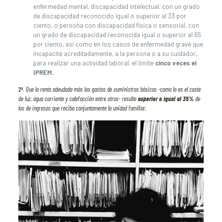
enfermedad mental, discapacidad intelectual, con un grado
de discapacidad reconocido igual o superior al 33 por
ciento, o persona con discapacidad física o sensorial, con
un grado de discapacidad reconocida igual o superior al 65
por ciento, así como en los casos de enfermedad grave que
incapacite acreditadamente, a la persona o a su cuidador,
para realizar una actividad laboral, el límite
cinco veces el
IPREM.
2º.
Que la renta adeudada más los gastos de suministros básicos -como lo es el coste
de luz, agua corriente y calefacción entre otros- resulte
superior o igual al 35%
de
los de ingresos que reciba conjuntamente la unidad familiar.