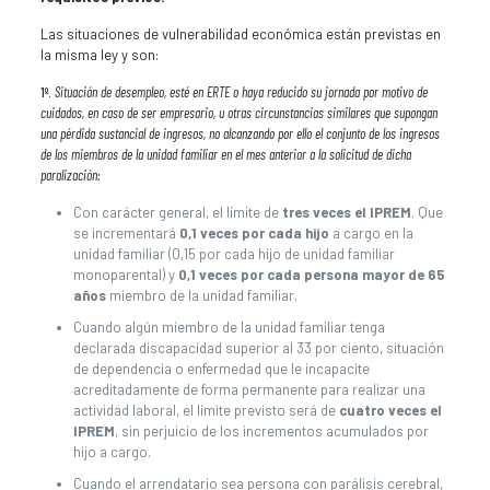
Las situaciones de vulnerabilidad económica están previstas en
la misma ley y son:
1º.
Situación de desempleo, esté en ERTE o haya reducido su jornada por motivo de
cuidados, en caso de ser empresario, u otras circunstancias similares que supongan
una pérdida sustancial de ingresos, no alcanzando por ello el conjunto de los ingresos
de los miembros de la unidad familiar en el mes anterior a la solicitud de dicha
paralización:
Con carácter general, el límite de
tres veces
el IPREM
. Que
se incrementará
0,1 veces por cada hijo
a cargo en la
unidad familiar (0,15 por cada hijo de unidad familiar
monoparental) y
0,1 veces por cada persona mayor de 65
años
miembro de la unidad familiar.
Cuando algún miembro de la unidad familiar tenga
declarada discapacidad superior al 33 por ciento, situación
de dependencia o enfermedad que le incapacite
acreditadamente de forma permanente para realizar una
actividad laboral, el límite previsto será de
cuatro veces el
IPREM
, sin perjuicio de los incrementos acumulados por
hijo a cargo.
Cuando el arrendatario sea persona con parálisis cerebral,